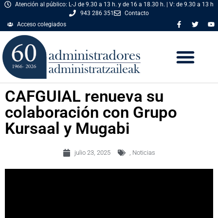
Atención al público: L-J de 9.30 a 13 h. y de 16 a 18.30 h. | V: de 9.30 a 13 h
943 286 351
Contacto
Acceso colegiados
CAFGUIAL renueva su
colaboración con Grupo
Kursaal y Mugabi
julio 23, 2025
,
Noticias