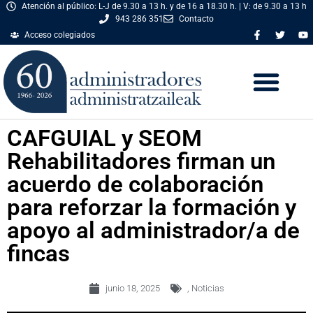
Atención al público: L-J de 9.30 a 13 h. y de 16 a 18.30 h. | V: de 9.30 a 13 h
943 286 351
Contacto
Acceso colegiados
CAFGUIAL y SEOM
Rehabilitadores firman un
acuerdo de colaboración
para reforzar la formación y
apoyo al administrador/a de
fincas
junio 18, 2025
,
Noticias