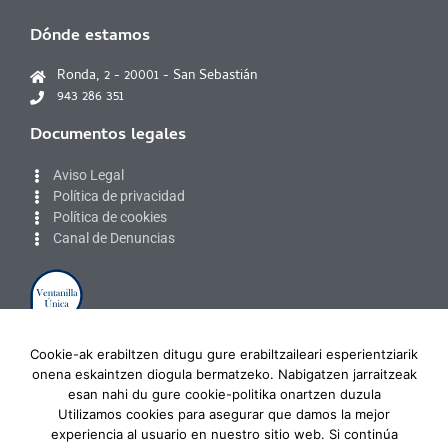
Dónde estamos
Ronda, 2 - 20001 - San Sebastián
943 286 351
Documentos legales
Aviso Legal
Política de privacidad
Política de cookies
Canal de Denuncias
Zona privada
Cookie-ak erabiltzen ditugu gure erabiltzaileari esperientziarik
onena eskaintzen diogula bermatzeko. Nabigatzen jarraitzeak
Acceso colegiados
esan nahi du gure cookie-politika onartzen duzula
Desconectar
Utilizamos cookies para asegurar que damos la mejor
experiencia al usuario en nuestro sitio web. Si continúa