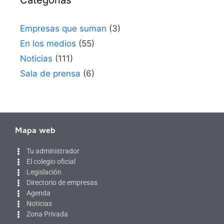
Categorías
Empresas que suman
(3)
En los medios
(55)
Noticias
(111)
Sala de prensa
(6)
Mapa web
Tu administrador
El colegio oficial
Legislación
Directorio de empresas
Agenda
Noticias
Zona Privada