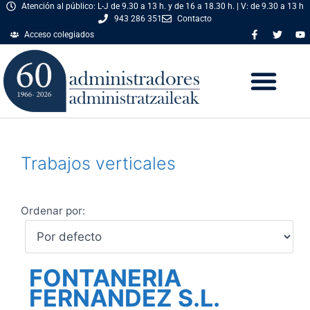
Atención al público: L-J de 9.30 a 13 h. y de 16 a 18.30 h. | V: de 9.30 a 13 h
943 286 351
Contacto
Acceso colegiados
Trabajos verticales
Ordenar por:
FONTANERIA
FERNANDEZ S.L.