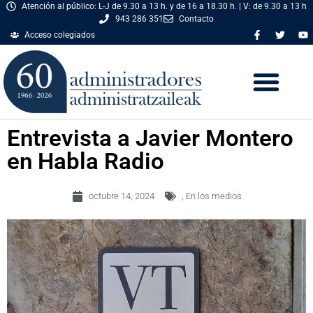
Atención al público: L-J de 9.30 a 13 h. y de 16 a 18.30 h. | V: de 9.30 a 13 h
943 286 351
Contacto
Acceso colegiados
Entrevista a Javier Montero
en Habla Radio
octubre 14, 2024
,
En los medios