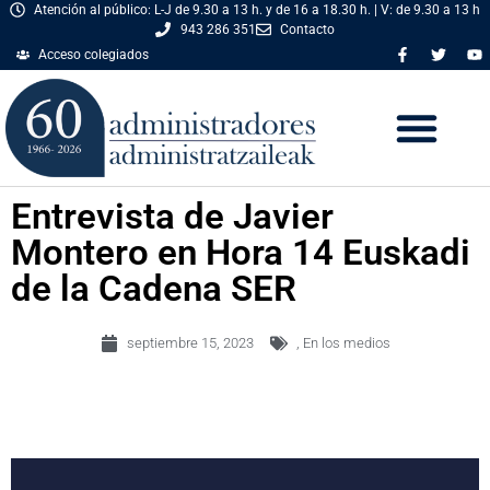
Atención al público: L-J de 9.30 a 13 h. y de 16 a 18.30 h. | V: de 9.30 a 13 h
943 286 351
Contacto
Acceso colegiados
Entrevista de Javier
Montero en Hora 14 Euskadi
de la Cadena SER
septiembre 15, 2023
,
En los medios