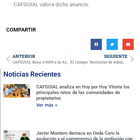
CAFGUIAL valora dicho anuncio.
COMPARTIR
ANTERIOR
SIGUIENTE
CAFGUIAL dona 3.000€ a la Asociación de Esclerosis Múltiple de Gipuzkoa (ADEMGI).
El Colegio Territorial de Administradores de Fincas de Gipuzkoa y Álava renueva su Junta de Gobierno.
Noticias Recientes
CAFGUIAL analiza en Hoy por Hoy Vitoria los
principales retos de las comunidades de
propietarios
Ver más »
Javier Montero destaca en Onda Cero la
evolución y el compromiso de la profesión con