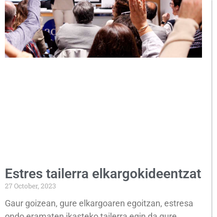
Estres tailerra elkargokideentzat
27 October, 2023
Gaur goizean, gure elkargoaren egoitzan, estresa
ondo eramaten ikasteko tailerra egin da gure