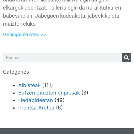
elkargokideentzat. Tailerra egin da Rural Kutxaren
babesarekin. Jabegoen kudeaketa, jabeekiko eta
maizterrekiko
Gehiago ikustea >>
Categories
Albisteak
(111)
Batzen dituzten enpresak
(3)
Hedabideetan
(49)
Prentsa Aretoa
(6)