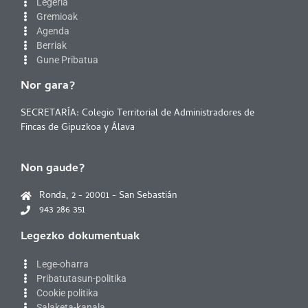
Legeria
Gremioak
Agenda
Berriak
Gune Pribatua
Nor gara?
SECRETARÍA: Colegio Territorial de Administradores de
Fincas de Gipuzkoa y Álava
Non gaude?
Ronda, 2 - 20001 - San Sebastián
943 286 351
Legezko dokumentuak
Lege-oharra
Pribatutasun-politika
Cookie politika
Salaketa-kanala