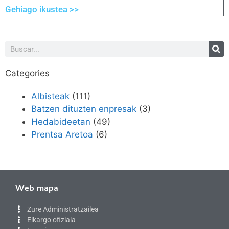
Gehiago ikustea >>
Categories
Albisteak
(111)
Batzen dituzten enpresak
(3)
Hedabideetan
(49)
Prentsa Aretoa
(6)
Web mapa
Zure Administratzailea
Elkargo ofiziala