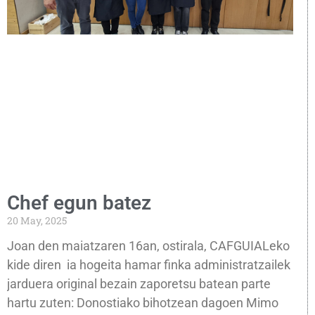
Chef egun batez
20 May, 2025
Joan den maiatzaren 16an, ostirala, CAFGUIALeko
kide diren ia hogeita hamar finka administratzailek
jarduera original bezain zaporetsu batean parte
hartu zuten: Donostiako bihotzean dagoen Mimo