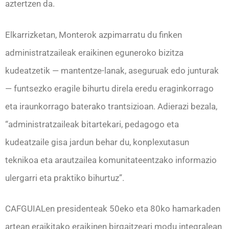
aztertzen da.
Elkarrizketan, Monterok azpimarratu du finken
administratzaileak eraikinen eguneroko bizitza
kudeatzetik — mantentze-lanak, aseguruak edo junturak
— funtsezko eragile bihurtu direla eredu eraginkorrago
eta iraunkorrago baterako trantsizioan. Adierazi bezala,
“administratzaileak bitartekari, pedagogo eta
kudeatzaile gisa jardun behar du, konplexutasun
teknikoa eta arautzailea komunitateentzako informazio
ulergarri eta praktiko bihurtuz”.
CAFGUIALen presidenteak 50eko eta 80ko hamarkaden
artean eraikitako eraikinen birgaitzeari modu integralean