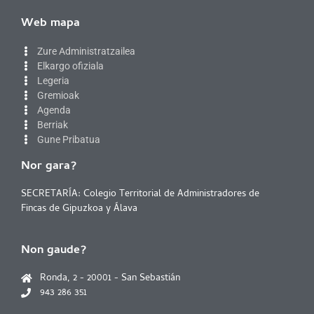
Web mapa
Zure Administratzailea
Elkargo ofiziala
Legeria
Gremioak
Agenda
Berriak
Gune Pribatua
Nor gara?
SECRETARÍA: Colegio Territorial de Administradores de
Fincas de Gipuzkoa y Álava
Non gaude?
Ronda, 2 - 20001 - San Sebastián
943 286 351