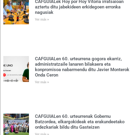
CAFGUIALek Hoy por Hoy Vitoria irratsaioan
aztertu ditu jabekideen erkidegoen erronka
nagusiak
Ver más »
CAFGUIALen 60. urteurrena gogora ekarriz,
administratzaile lanaren bilakaera eta
konpromisoa nabarmendu ditu Javier Monterok
Onda Ceron
Ver más »
CAFGUIALen 60. urteurrenak Gobernu
Batzordea, elkargokideak eta erakundeetako
ordezkariak bildu ditu Gasteizen
Ver más »