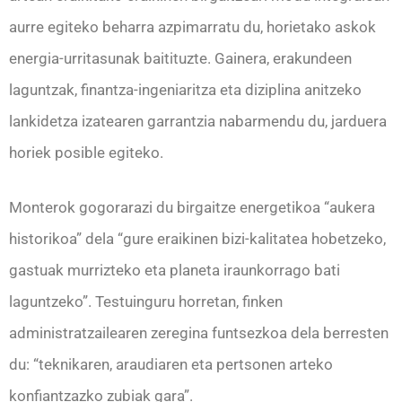
aurre egiteko beharra azpimarratu du, horietako askok
energia-urritasunak baitituzte. Gainera, erakundeen
laguntzak, finantza-ingeniaritza eta diziplina anitzeko
lankidetza izatearen garrantzia nabarmendu du, jarduera
horiek posible egiteko.
Monterok gogorarazi du birgaitze energetikoa “aukera
historikoa” dela “gure eraikinen bizi-kalitatea hobetzeko,
gastuak murrizteko eta planeta iraunkorrago bati
laguntzeko”. Testuinguru horretan, finken
administratzailearen zeregina funtsezkoa dela berresten
du: “teknikaren, araudiaren eta pertsonen arteko
konfiantzazko zubiak gara”.