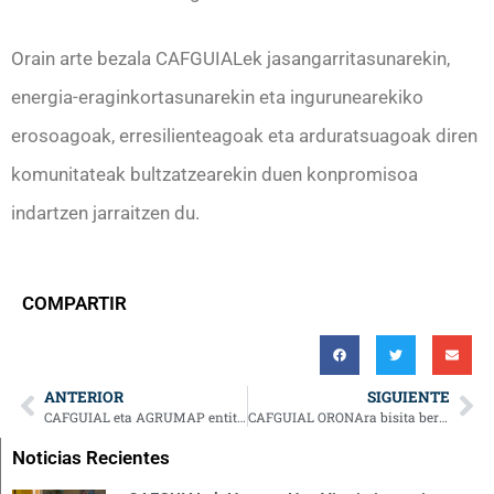
Orain arte bezala CAFGUIALek jasangarritasunarekin,
energia-eraginkortasunarekin eta ingurunearekiko
erosoagoak, erresilienteagoak eta arduratsuagoak diren
komunitateak bultzatzearekin duen konpromisoa
indartzen jarraitzen du.
COMPARTIR
ANTERIOR
SIGUIENTE
CAFGUIAL eta AGRUMAP entitateen arteko topaketa, bi sektoreen arteko lankidetza indartzera begira
CAFGUIAL ORONAra bisita berria
Noticias Recientes