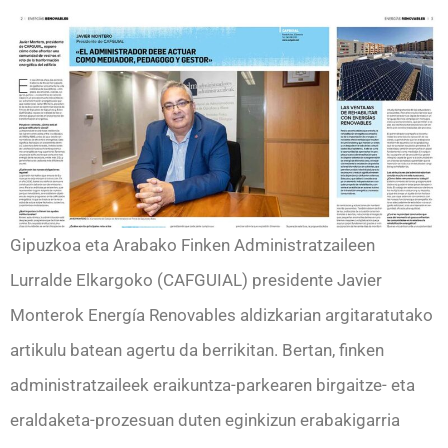
Gipuzkoa eta Arabako Finken Administratzaileen
Lurralde Elkargoko (CAFGUIAL) presidente Javier
Monterok Energía Renovables aldizkarian argitaratutako
artikulu batean agertu da berrikitan. Bertan, finken
administratzaileek eraikuntza-parkearen birgaitze- eta
eraldaketa-prozesuan duten eginkizun erabakigarria