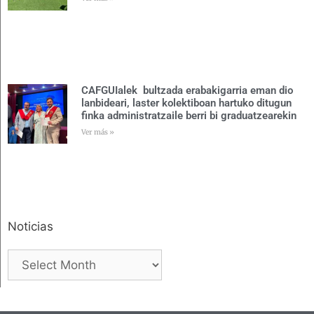
CAFGUIalek bultzada erabakigarria eman dio
lanbideari, laster kolektiboan hartuko ditugun
finka administratzaile berri bi graduatzearekin
Ver más »
Noticias