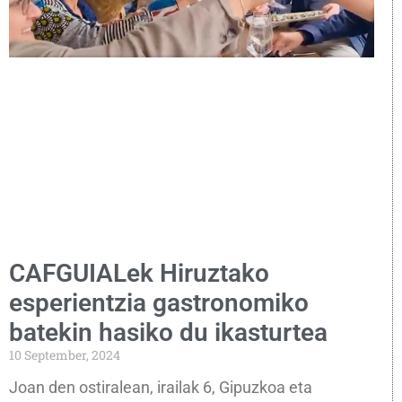
CAFGUIALek Hiruztako
esperientzia gastronomiko
batekin hasiko du ikasturtea
10 September, 2024
Joan den ostiralean, irailak 6, Gipuzkoa eta