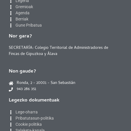
Legeria
Gremioak
Agenda
Berriak
Gune Pribatua
Nor gara?
SECRETARÍA: Colegio Territorial de Administradores de
Fincas de Gipuzkoa y Álava
Non gaude?
Ronda, 2 - 20001 - San Sebastián
943 286 351
Legezko dokumentuak
Lege-oharra
Pribatutasun-politika
Cookie politika
Salaketa-kanala