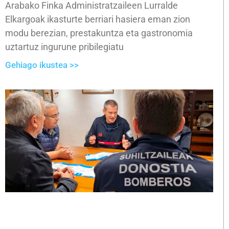
Arabako Finka Administratzaileen Lurralde
Elkargoak ikasturte berriari hasiera eman zion
modu berezian, prestakuntza eta gastronomia
uztartuz ingurune pribilegiatu
Gehiago ikustea >>