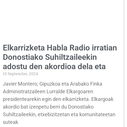
Elkarrizketa Habla Radio irratian
Donostiako Suhiltzaileekin
adostu den akordioa dela eta
10 September, 2024
Javier Montero, Gipuzkoa eta Arabako Finka
Administratzaileen Lurralde Elkargoaren
presidentearekin egin den elkarrizketa. Elkargoak
akordio bat izenpetu berri du Donostiako
Suhiltzaileekin, etxebizitzetan eta komunitateetan
suteak