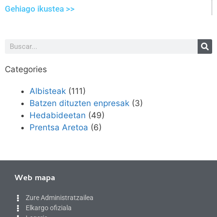
Gehiago ikustea >>
Categories
Albisteak
(111)
Batzen dituzten enpresak
(3)
Hedabideetan
(49)
Prentsa Aretoa
(6)
Web mapa
Zure Administratzailea
Elkargo ofiziala