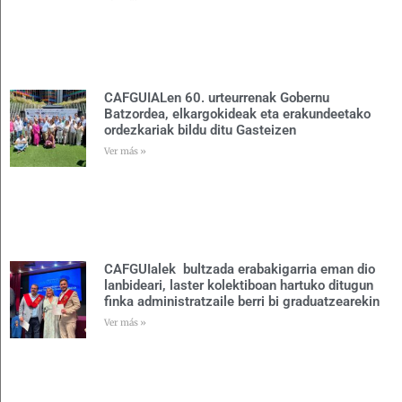
CAFGUIALen 60. urteurrenak Gobernu
Batzordea, elkargokideak eta erakundeetako
ordezkariak bildu ditu Gasteizen
Ver más »
CAFGUIalek bultzada erabakigarria eman dio
lanbideari, laster kolektiboan hartuko ditugun
finka administratzaile berri bi graduatzearekin
Ver más »