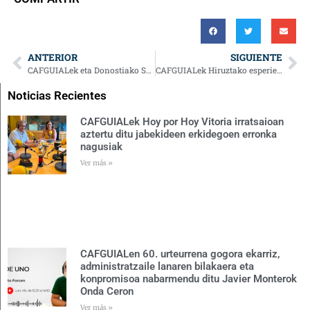
ANTERIOR
SIGUIENTE
CAFGUIALek eta Donostiako Suhiltzaileek beren indarrak batzea erabaki dute etxebizitzetan eta komunitateetan suak prebenitzen laguntzera begira
CAFGUIALek Hiruztako esperientzia gastronomiko batekin hasiko du ikasturtea
Noticias Recientes
CAFGUIALek Hoy por Hoy Vitoria irratsaioan
aztertu ditu jabekideen erkidegoen erronka
nagusiak
Ver más »
CAFGUIALen 60. urteurrena gogora ekarriz,
administratzaile lanaren bilakaera eta
konpromisoa nabarmendu ditu Javier Monterok
Onda Ceron
Ver más »