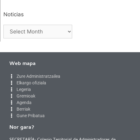
Noticias
Web mapa
Zure Administratzailea
Elkargo ofiziala
Legeria
Gremioak
Agenda
Berriak
Gune Pribatua
Nor gara?