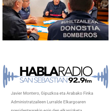
Javier Montero, Gipuzkoa eta Arabako Finka
Administratzaileen Lurralde Elkargoaren
presidentearekin egin den elkarrizketa.