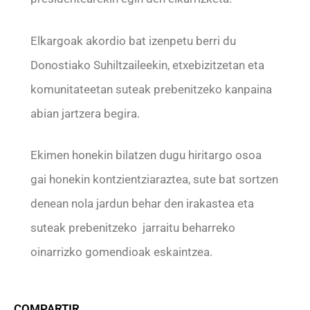
Elkargoak akordio bat izenpetu berri du
Donostiako Suhiltzaileekin, etxebizitzetan eta
komunitateetan suteak prebenitzeko kanpaina
abian jartzera begira.
Ekimen honekin bilatzen dugu hiritargo osoa
gai honekin kontzientziaraztea, sute bat sortzen
denean nola jardun behar den irakastea eta
suteak prebenitzeko jarraitu beharreko
oinarrizko gomendioak eskaintzea.
COMPARTIR