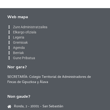
Web mapa
Zure Administratzailea
Elkargo ofiziala
Legeria
Gremioak
Agenda
Berriak
Gune Pribatua
Nor gara?
SECRETARÍA: Colegio Territorial de Administradores de
Fincas de Gipuzkoa y Álava
Non gaude?
Ronda, 2 - 20001 - San Sebastián