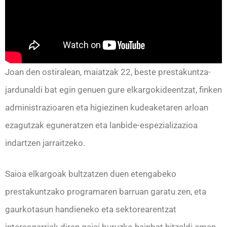
Joan den ostiralean, maiatzak 22, beste prestakuntza-
jardunaldi bat egin genuen gure elkargokideentzat, finken
administrazioaren eta higiezinen kudeaketaren arloan
ezagutzak eguneratzen eta lanbide-espezializazioa
indartzen jarraitzeko.
Saioa elkargoak bultzatzen duen etengabeko
prestakuntzako programaren barruan garatu zen, eta
gaurkotasun handieneko eta sektorearentzat
interesgarriak diren gaiei buruzko hainbat hitzaldi eman