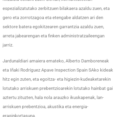
espezializatutako zerbitzuen bilakaera azaldu zuen, eta
gero eta zorrotzagoa eta etengabe aldatzen ari den
sektore batera egokitzearen garrantzia azaldu zuen,
arreta jabearengan eta finken administratzaileengan
jarriz.
Jardunaldiari amaiera emateko, Alberto Damboreneak
eta Iñaki Rodríguez Apave Inspection Spain SAko kideak
hitz egin zuten, eta egoitza- eta higiezin-kudeaketarekin
lotutako arriskuen prebentzioarekin lotutako hainbat gai
aztertu zituzten, hala nola arauzko ikuskapenak, lan-
arriskuen prebentzioa, akustika eta energia-
eraginkortasuna.