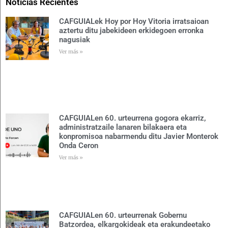
Noticias Recientes
CAFGUIALek Hoy por Hoy Vitoria irratsaioan
aztertu ditu jabekideen erkidegoen erronka
nagusiak
Ver más »
CAFGUIALen 60. urteurrena gogora ekarriz,
administratzaile lanaren bilakaera eta
konpromisoa nabarmendu ditu Javier Monterok
Onda Ceron
Ver más »
CAFGUIALen 60. urteurrenak Gobernu
Batzordea, elkargokideak eta erakundeetako