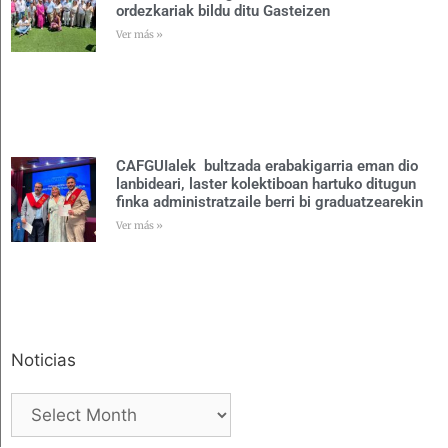
ordezkariak bildu ditu Gasteizen
Ver más »
CAFGUIalek bultzada erabakigarria eman dio
lanbideari, laster kolektiboan hartuko ditugun
finka administratzaile berri bi graduatzearekin
Ver más »
Noticias