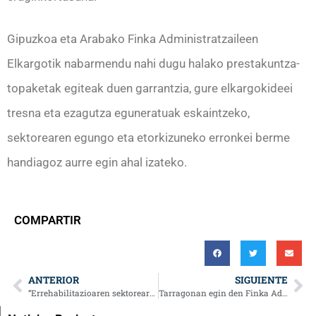
Gipuzkoa eta Arabako Finka Administratzaileen
Elkargotik nabarmendu nahi dugu halako prestakuntza-
topaketak egiteak duen garrantzia, gure elkargokideei
tresna eta ezagutza eguneratuak eskaintzeko,
sektorearen egungo eta etorkizuneko erronkei berme
handiagoz aurre egin ahal izateko.
COMPARTIR
ANTERIOR
SIGUIENTE
“Errehabilitazioaren sektorearen profesionalizazioa” izenburupean ADIk eginiko jardunaldian parte hartu du CAFGUIALek
Tarragonan egin den Finka Administratzaileen 2026ko Kongresu Nazionalean izan dira CAFGUIALen ordezkariak