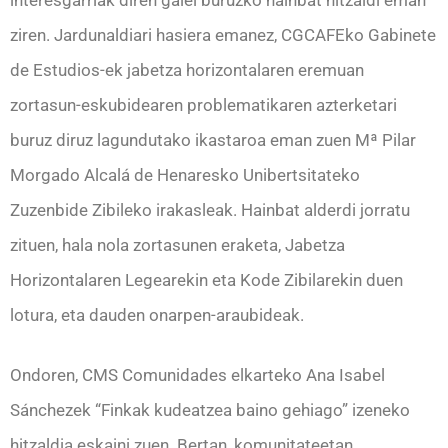
ziren. Jardunaldiari hasiera emanez, CGCAFEko Gabinete
de Estudios-ek jabetza horizontalaren eremuan
zortasun-eskubidearen problematikaren azterketari
buruz diruz lagundutako ikastaroa eman zuen Mª Pilar
Morgado Alcalá de Henaresko Unibertsitateko
Zuzenbide Zibileko irakasleak. Hainbat alderdi jorratu
zituen, hala nola zortasunen eraketa, Jabetza
Horizontalaren Legearekin eta Kode Zibilarekin duen
lotura, eta dauden onarpen-araubideak.
Ondoren, CMS Comunidades elkarteko Ana Isabel
Sánchezek “Finkak kudeatzea baino gehiago” izeneko
hitzaldia eskaini zuen. Bertan, komunitateetan